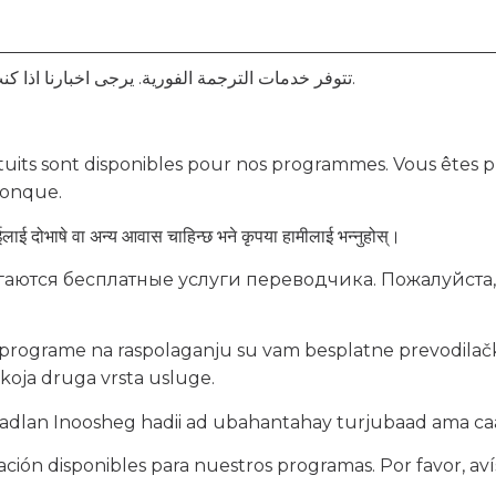
تتوفر خدمات الترجمة الفورية. يرجى اخبارنا اذا كنت بحاجة الى مترجم او اي تسهيلات اخرى.
tuits sont disponibles pour nos programmes. Vous êtes pri
conque.
लाई दोभाषे वा अन्य आवास चाहिन्छ भने कृपया हामीलाई भन्नुहोस्।
аются бесплатные услуги переводчика. Пожалуйста, 
 programe na raspolaganju su vam besplatne prevodilačk
 koja druga vrsta usluge.
 Fadlan Inoosheg hadii ad ubahantahay turjubaad ama c
tación disponibles para nuestros programas. Por favor, aví