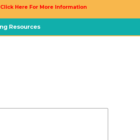
 Click Here For More Information
ng Resources