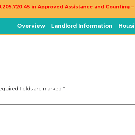
,205,720.45 in Approved Assistance and Counting –
Overview
Landlord Information
Housi
equired fields are marked
*