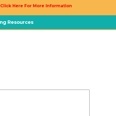
 Click Here For More Information
ng Resources