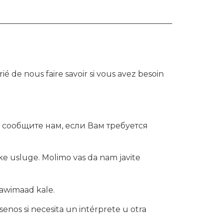
é de nous faire savoir si vous avez besoin
сообщите нам, если Вам требуется
e usluge. Molimo vas da nam javite
aawimaad kale.
senos si necesita un intérprete u otra