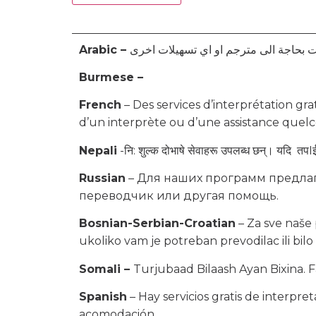
Arabic –
Burmese –
French
– Des services d’interprétation gra
d’un interprète ou d’une assistance quel
Nepali
-नि: शुल्क दोभाषे सेवाहरू उपलब्ध छन्। यदि तपIई
Russian
– Для наших программ предлаг
переводчик или другая помощь.
Bosnian-Serbian-Croatian
– Za sve naše
ukoliko vam je potreban prevodilac ili bilo
Somali –
Turjubaad Bilaash Ayan Bixina.
Spanish
– Hay servicios gratis de interpre
acomodación.