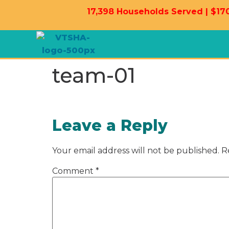
17,398 Households Served | $170
team-01
Leave a Reply
Your email address will not be published.
R
Comment
*