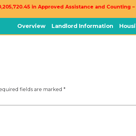
,205,720.45 in Approved Assistance and Counting –
Overview
Landlord Information
Housi
equired fields are marked
*