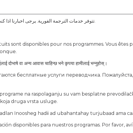
تتوفر خدمات الترجمة الفورية. يرجى اخبارنا اذا كنت بحاجة الى مترجم او اي تسهيلات اخرى.
tuits sont disponibles pour nos programmes. Vous êtes pri
conque.
लाई दोभाषे वा अन्य आवास चाहिन्छ भने कृपया हामीलाई भन्नुहोस्।
аются бесплатные услуги переводчика. Пожалуйста, 
 programe na raspolaganju su vam besplatne prevodilačk
 koja druga vrsta usluge.
 Fadlan Inoosheg hadii ad ubahantahay turjubaad ama c
tación disponibles para nuestros programas. Por favor, aví