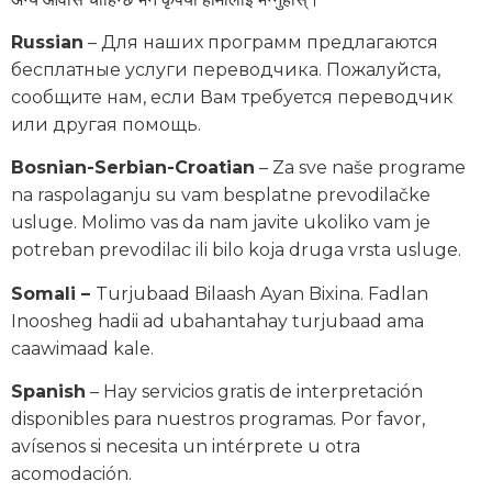
Russian
– Для наших программ предлагаются
бесплатные услуги переводчика. Пожалуйста,
сообщите нам, если Вам требуется переводчик
или другая помощь.
Bosnian-Serbian-Croatian
– Za sve naše programe
na raspolaganju su vam besplatne prevodilačke
usluge. Molimo vas da nam javite ukoliko vam je
potreban prevodilac ili bilo koja druga vrsta usluge.
Somali –
Turjubaad Bilaash Ayan Bixina. Fadlan
Inoosheg hadii ad ubahantahay turjubaad ama
caawimaad kale.
Spanish
– Hay servicios gratis de interpretación
disponibles para nuestros programas. Por favor,
avísenos si necesita un intérprete u otra
acomodación.