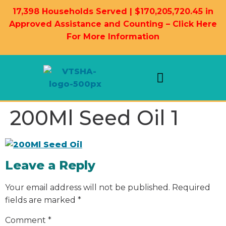
17,398 Households Served | $170,205,720.45 in
Approved Assistance and Counting – Click Here
For More Information
Landlord Information
Housing Resources
200Ml Seed Oil 1
Leave a Reply
Your email address will not be published.
Required
fields are marked
*
Comment
*