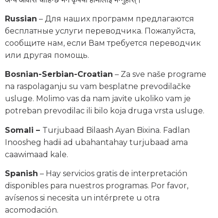
Russian
– Для наших программ предлагаются
бесплатные услуги переводчика. Пожалуйста,
сообщите нам, если Вам требуется переводчик
или другая помощь.
Bosnian-Serbian-Croatian
– Za sve naše programe
na raspolaganju su vam besplatne prevodilačke
usluge. Molimo vas da nam javite ukoliko vam je
potreban prevodilac ili bilo koja druga vrsta usluge.
Somali –
Turjubaad Bilaash Ayan Bixina. Fadlan
Inoosheg hadii ad ubahantahay turjubaad ama
caawimaad kale.
Spanish
– Hay servicios gratis de interpretación
disponibles para nuestros programas. Por favor,
avísenos si necesita un intérprete u otra
acomodación.