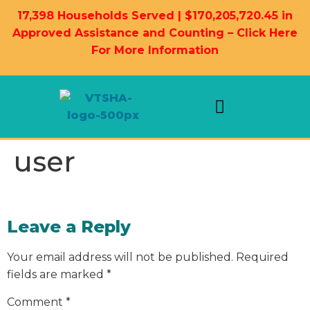
17,398 Households Served | $170,205,720.45 in
Approved Assistance and Counting – Click Here
For More Information
Landlord Information
Housing Resources
user
Leave a Reply
Your email address will not be published.
Required
fields are marked
*
Comment
*