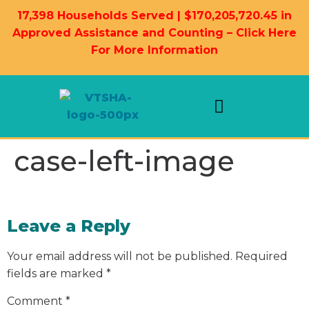
17,398 Households Served | $170,205,720.45 in
Approved Assistance and Counting – Click Here
For More Information
Landlord Information
Housing Resources
case-left-image
Leave a Reply
Your email address will not be published.
Required
fields are marked
*
Comment
*