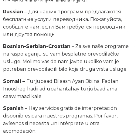
Russian
– Для наших программ предлагаются
бесплатные услуги переводчика. Пожалуйста,
сообщите нам, если Вам требуется переводчик
или другая помощь.
Bosnian-Serbian-Croatian
– Za sve naše programe
na raspolaganju su vam besplatne prevodilačke
usluge. Molimo vas da nam javite ukoliko vam je
potreban prevodilac ili bilo koja druga vrsta usluge.
Somali –
Turjubaad Bilaash Ayan Bixina. Fadlan
Inoosheg hadii ad ubahantahay turjubaad ama
caawimaad kale.
Spanish
– Hay servicios gratis de interpretación
disponibles para nuestros programas. Por favor,
avísenos si necesita un intérprete u otra
acomodación.