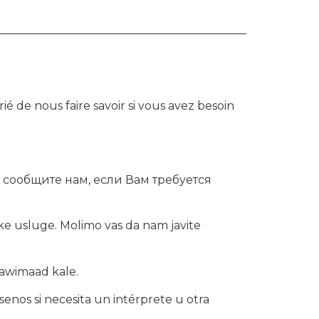
é de nous faire savoir si vous avez besoin
сообщите нам, если Вам требуется
e usluge. Molimo vas da nam javite
aawimaad kale.
senos si necesita un intérprete u otra