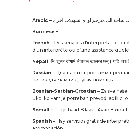
Arabic –
Burmese –
French
– Des services d’interprétation gra
d’un interprète ou d’une assistance quel
Nepali
-नि: शुल्क दोभाषे सेवाहरू उपलब्ध छन्। यदि तपIई
Russian
– Для наших программ предлаг
переводчик или другая помощь.
Bosnian-Serbian-Croatian
– Za sve naše
ukoliko vam je potreban prevodilac ili bilo
Somali –
Turjubaad Bilaash Ayan Bixina.
Spanish
– Hay servicios gratis de interpre
acomodación.