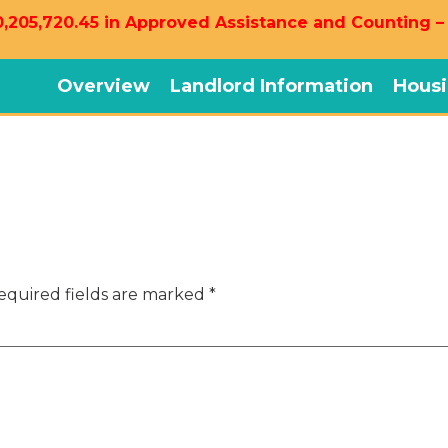
,205,720.45 in Approved Assistance and Counting –
Overview
Landlord Information
Housi
equired fields are marked
*