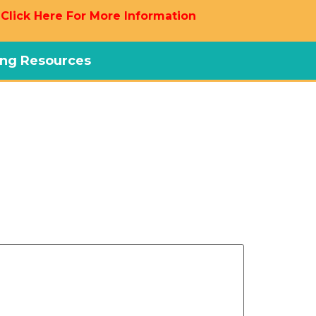
 Click Here For More Information
ng Resources