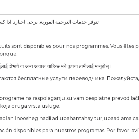
تتوفر خدمات الترجمة الفورية. يرجى اخبارنا اذا كنت بحاجة الى مترجم او اي تسهيلات اخرى.
tuits sont disponibles pour nos programmes. Vous êtes pri
conque.
लाई दोभाषे वा अन्य आवास चाहिन्छ भने कृपया हामीलाई भन्नुहोस्।
аются бесплатные услуги переводчика. Пожалуйста, 
 programe na raspolaganju su vam besplatne prevodilačk
 koja druga vrsta usluge.
 Fadlan Inoosheg hadii ad ubahantahay turjubaad ama c
tación disponibles para nuestros programas. Por favor, aví