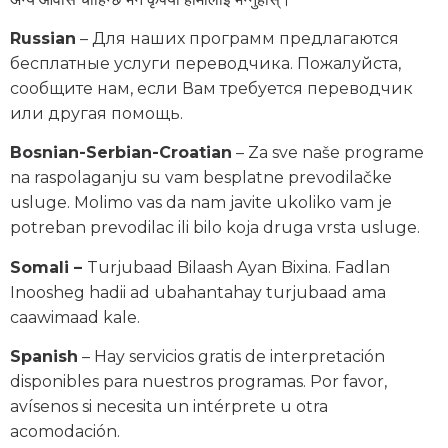
Russian
– Для наших программ предлагаются
бесплатные услуги переводчика. Пожалуйста,
сообщите нам, если Вам требуется переводчик
или другая помощь.
Bosnian-Serbian-Croatian
– Za sve naše programe
na raspolaganju su vam besplatne prevodilačke
usluge. Molimo vas da nam javite ukoliko vam je
potreban prevodilac ili bilo koja druga vrsta usluge.
Somali –
Turjubaad Bilaash Ayan Bixina. Fadlan
Inoosheg hadii ad ubahantahay turjubaad ama
caawimaad kale.
Spanish
– Hay servicios gratis de interpretación
disponibles para nuestros programas. Por favor,
avísenos si necesita un intérprete u otra
acomodación.