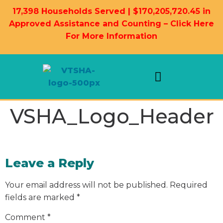
17,398 Households Served | $170,205,720.45 in
Approved Assistance and Counting – Click Here
For More Information
Landlord Information
Housing Resources
VSHA_Logo_Header
Leave a Reply
Your email address will not be published.
Required
fields are marked
*
Comment
*