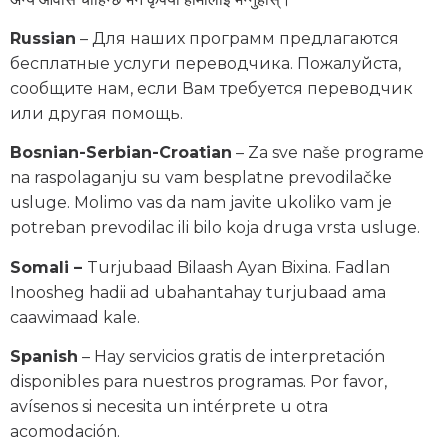
Russian
– Для наших программ предлагаются
бесплатные услуги переводчика. Пожалуйста,
сообщите нам, если Вам требуется переводчик
или другая помощь.
Bosnian-Serbian-Croatian
– Za sve naše programe
na raspolaganju su vam besplatne prevodilačke
usluge. Molimo vas da nam javite ukoliko vam je
potreban prevodilac ili bilo koja druga vrsta usluge.
Somali –
Turjubaad Bilaash Ayan Bixina. Fadlan
Inoosheg hadii ad ubahantahay turjubaad ama
caawimaad kale.
Spanish
– Hay servicios gratis de interpretación
disponibles para nuestros programas. Por favor,
avísenos si necesita un intérprete u otra
acomodación.