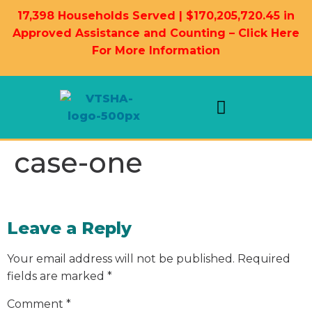
17,398 Households Served | $170,205,720.45 in
Approved Assistance and Counting – Click Here
For More Information
Landlord Information
Housing Resources
case-one
Leave a Reply
Your email address will not be published.
Required
fields are marked
*
Comment
*