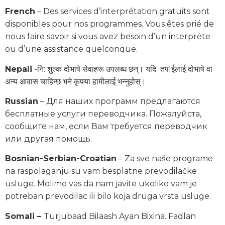
French
– Des services d’interprétation gratuits sont
disponibles pour nos programmes. Vous êtes prié de
nous faire savoir si vous avez besoin d’un interprète
ou d’une assistance quelconque.
Nepali
-नि: शुल्क दोभाषे सेवाहरू उपलब्ध छन्। यदि तपIईलाई दोभाषे वा
अन्य आवास चाहिन्छ भने कृपया हामीलाई भन्नुहोस्।
Russian
– Для наших программ предлагаются
бесплатные услуги переводчика. Пожалуйста,
сообщите нам, если Вам требуется переводчик
или другая помощь.
Bosnian-Serbian-Croatian
– Za sve naše programe
na raspolaganju su vam besplatne prevodilačke
usluge. Molimo vas da nam javite ukoliko vam je
potreban prevodilac ili bilo koja druga vrsta usluge.
Somali –
Turjubaad Bilaash Ayan Bixina. Fadlan