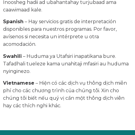
Inoosheg hadii ad ubahantahay turjubaad ama
caawimaad kale.
Spanish
– Hay servicios gratis de interpretación
disponibles para nuestros programas. Por favor,
avísenos si necesita un intérprete u otra
acomodación.
Swahili
– Huduma ya Utafsiri inapatikana bure.
Tafadhali tueleze kama unahitaji mfasiri au huduma
nyinginezo.
Vietnamese
– Hiện có các dịch vụ thông dịch miễn
phí cho các chương trình của chúng tôi. Xin cho
chúng tôi biết nếu quý vị cần một thông dịch viên
hay các thích nghi khác.
© Vermont State Housing Authority