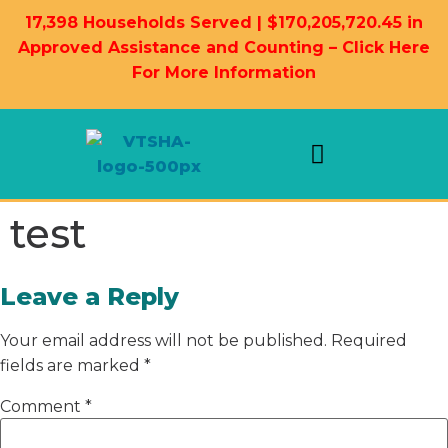
17,398 Households Served | $170,205,720.45 in
Approved Assistance and Counting – Click Here
For More Information
Landlord Information
Housing Resources
test
Leave a Reply
Your email address will not be published.
Required
fields are marked
*
Comment
*