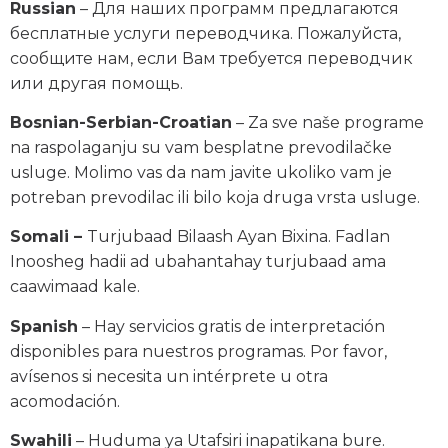
Russian
– Для наших программ предлагаются
бесплатные услуги переводчика. Пожалуйста,
сообщите нам, если Вам требуется переводчик
или другая помощь.
Bosnian-Serbian-Croatian
– Za sve naše programe
na raspolaganju su vam besplatne prevodilačke
usluge. Molimo vas da nam javite ukoliko vam je
potreban prevodilac ili bilo koja druga vrsta usluge.
Somali –
Turjubaad Bilaash Ayan Bixina. Fadlan
Inoosheg hadii ad ubahantahay turjubaad ama
caawimaad kale.
Spanish
– Hay servicios gratis de interpretación
disponibles para nuestros programas. Por favor,
avísenos si necesita un intérprete u otra
acomodación.
Swahili
– Huduma ya Utafsiri inapatikana bure.