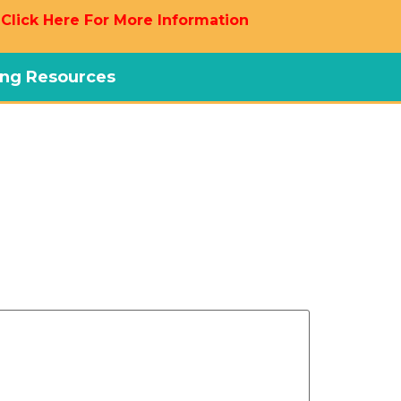
 Click Here For More Information
ng Resources