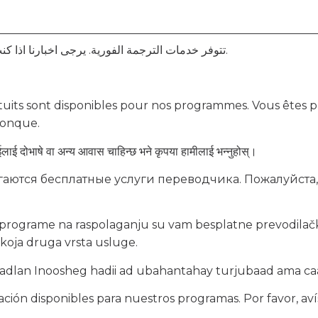
تتوفر خدمات الترجمة الفورية. يرجى اخبارنا اذا كنت بحاجة الى مترجم او اي تسهيلات اخرى.
tuits sont disponibles pour nos programmes. Vous êtes pri
conque.
लाई दोभाषे वा अन्य आवास चाहिन्छ भने कृपया हामीलाई भन्नुहोस्।
аются бесплатные услуги переводчика. Пожалуйста, 
 programe na raspolaganju su vam besplatne prevodilačk
 koja druga vrsta usluge.
 Fadlan Inoosheg hadii ad ubahantahay turjubaad ama c
tación disponibles para nuestros programas. Por favor, aví