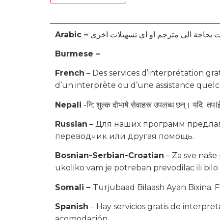
Arabic –
Burmese –
French
– Des services d’interprétation gra
d’un interprète ou d’une assistance quel
Nepali
-नि: शुल्क दोभाषे सेवाहरू उपलब्ध छन्। यदि तपIई
Russian
– Для наших программ предлаг
переводчик или другая помощь.
Bosnian-Serbian-Croatian
– Za sve naše
ukoliko vam je potreban prevodilac ili bilo
Somali –
Turjubaad Bilaash Ayan Bixina.
Spanish
– Hay servicios gratis de interpre
acomodación.