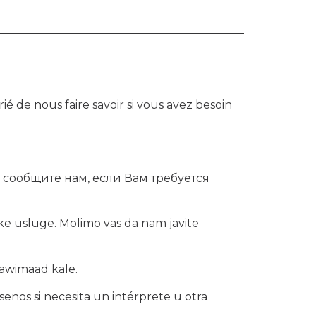
é de nous faire savoir si vous avez besoin
сообщите нам, если Вам требуется
e usluge. Molimo vas da nam javite
aawimaad kale.
senos si necesita un intérprete u otra