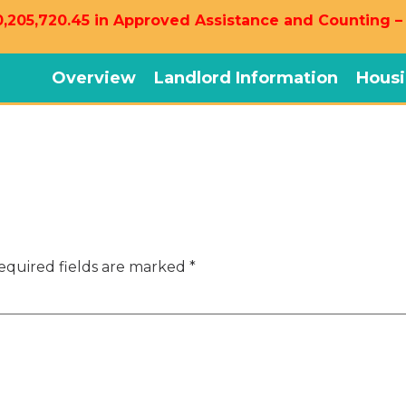
,205,720.45 in Approved Assistance and Counting –
Overview
Landlord Information
Housi
equired fields are marked
*