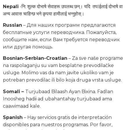
Nepali
-नि: शुल्क दोभाषे सेवाहरू उपलब्ध छन्। यदि तपIईलाई दोभाषे वा
अन्य आवास चाहिन्छ भने कृपया हामीलाई भन्नुहोस्।
Russian
– Для наших программ предлагаются
бесплатные услуги переводчика. Пожалуйста,
сообщите нам, если Вам требуется переводчик
или другая помощь.
Bosnian-Serbian-Croatian
– Za sve naše programe
na raspolaganju su vam besplatne prevodilačke
usluge. Molimo vas da nam javite ukoliko vam je
potreban prevodilac ili bilo koja druga vrsta usluge.
Somali –
Turjubaad Bilaash Ayan Bixina. Fadlan
Inoosheg hadii ad ubahantahay turjubaad ama
caawimaad kale.
Spanish
– Hay servicios gratis de interpretación
disponibles para nuestros programas. Por favor,