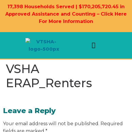
17,398 Households Served | $170,205,720.45 in
Approved Assistance and Counting – Click Here
For More Information
Landlord Information
Housing Resources
VSHA
ERAP_Renters
Leave a Reply
Your email address will not be published.
Required
fields are marked
*