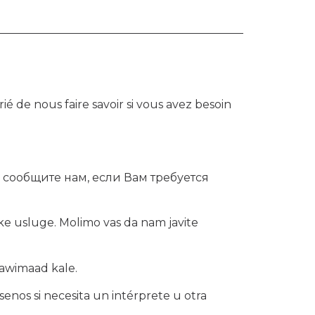
é de nous faire savoir si vous avez besoin
сообщите нам, если Вам требуется
e usluge. Molimo vas da nam javite
aawimaad kale.
senos si necesita un intérprete u otra