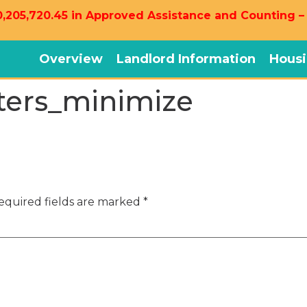
,205,720.45 in Approved Assistance and Counting –
Overview
Landlord Information
Housi
ers_minimize
equired fields are marked
*