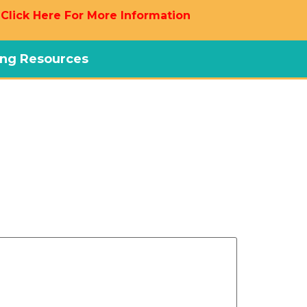
 Click Here For More Information
ng Resources