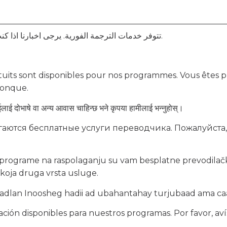
تتوفر خدمات الترجمة الفورية. يرجى اخبارنا اذا كنت بحاجة الى مترجم او اي تسهيلات اخرى.
tuits sont disponibles pour nos programmes. Vous êtes pri
conque.
लाई दोभाषे वा अन्य आवास चाहिन्छ भने कृपया हामीलाई भन्नुहोस्।
аются бесплатные услуги переводчика. Пожалуйста, 
 programe na raspolaganju su vam besplatne prevodilačk
 koja druga vrsta usluge.
 Fadlan Inoosheg hadii ad ubahantahay turjubaad ama c
tación disponibles para nuestros programas. Por favor, aví