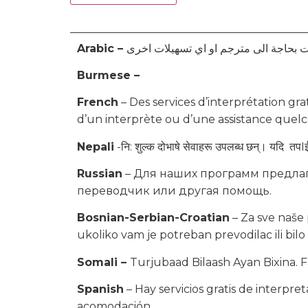
Arabic –
Burmese –
French
– Des services d’interprétation gra
d’un interprète ou d’une assistance quel
Nepali
-नि: शुल्क दोभाषे सेवाहरू उपलब्ध छन्। यदि तपIई
Russian
– Для наших программ предлаг
переводчик или другая помощь.
Bosnian-Serbian-Croatian
– Za sve naše
ukoliko vam je potreban prevodilac ili bilo
Somali –
Turjubaad Bilaash Ayan Bixina.
Spanish
– Hay servicios gratis de interpre
acomodación.